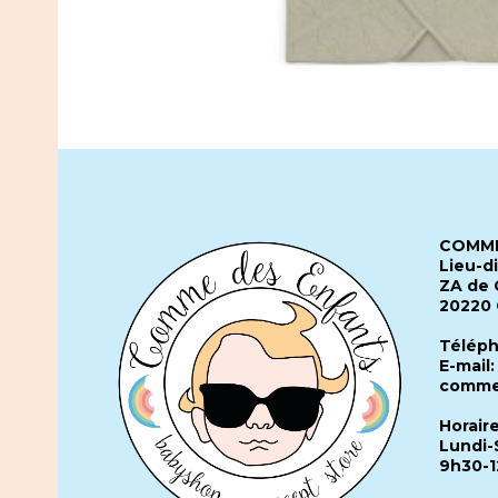
COMME
Lieu-d
ZA de 
20220
Téléph
E-mail:
comme
Horair
Lundi-
9h30-1