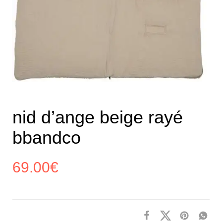
nid d’ange beige rayé
bbandco
69.00
€