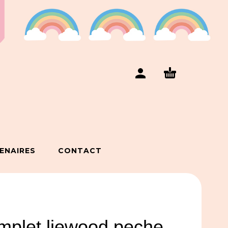
ENAIRES
CONTACT
mplet liewood peche