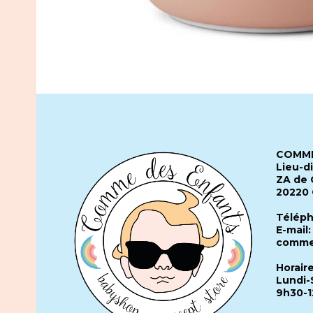
COMME
Lieu-d
ZA de 
20220
Téléph
E-mail:
comme
Horair
Lundi-
9h30-1